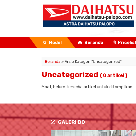
Model
Beranda
Pricelis
Beranda
»
Arsip Kategori "Uncategorized"
Uncategorized
( 0 artikel )
Maaf, belum tersedia artikel untuk ditampilkan
GALERI DO