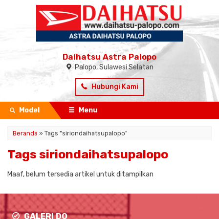
Daihatsu Astra Palopo
Palopo, Sulawesi Selatan
Hubungi Kami
Model
Menu
Beranda
»
Tags "siriondaihatsupalopo"
Tags siriondaihatsupalopo
Maaf, belum tersedia artikel untuk ditampilkan
GALERI DO